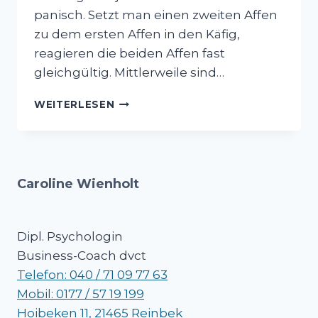
panisch. Setzt man einen zweiten Affen
zu dem ersten Affen in den Käfig,
reagieren die beiden Affen fast
gleichgültig. Mittlerweile sind…
SIE
WEITERLESEN
SIND
NICHT
ALLEIN
–
WEGE
Caroline Wienholt
AUS
DER
KRISE
Dipl. Psychologin
Business-Coach dvct
Telefon: 040 / 71 09 77 63
Mobil: 0177 / 57 19 199
Hoibeken 11, 21465 Reinbek